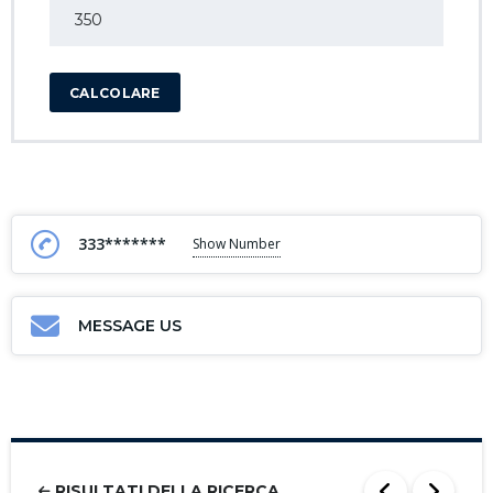
CALCOLARE
333*******
Show Number
MESSAGE US
RISULTATI DELLA RICERCA