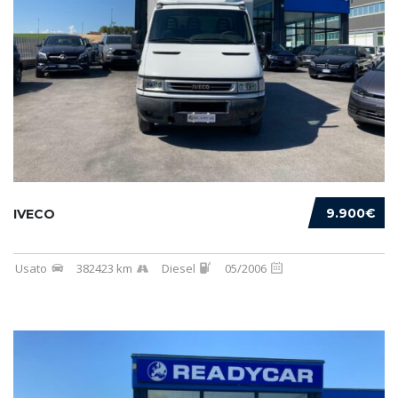
9.900€
IVECO
Usato
382423 km
Diesel
05/2006