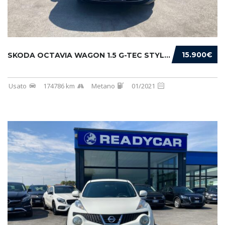
15.900€
SKODA OCTAVIA WAGON 1.5 G-TEC STYLE 130CV DS...
Usato
174786 km
Metano
01/2021