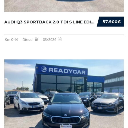
57.900€
AUDI Q3 SPORTBACK 2.0 TDI S LINE EDITION 150...
Km 0
Diesel
03/2026