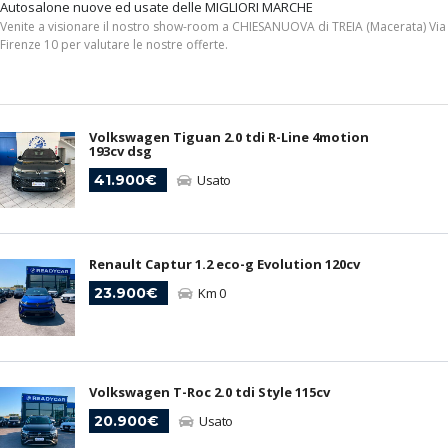
Autosalone nuove ed usate delle MIGLIORI MARCHE
Venite a visionare il nostro show-room a CHIESANUOVA di TREIA (Macerata) Via
Firenze 10 per valutare le nostre offerte.
Volkswagen Tiguan 2.0 tdi R-Line 4motion
193cv dsg
41.900€
Usato
Renault Captur 1.2 eco-g Evolution 120cv
23.900€
Km 0
Volkswagen T-Roc 2.0 tdi Style 115cv
20.900€
Usato