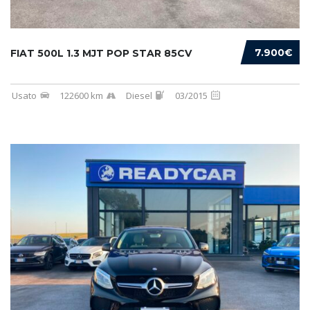
7.900€
FIAT 500L 1.3 MJT POP STAR 85CV
Usato
122600 km
Diesel
03/2015