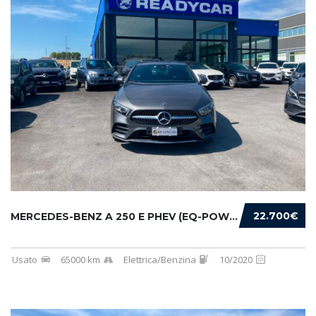
22.700€
MERCEDES-BENZ A 250 E PHEV (EQ-POWER) PREMIU...
Usato
65000 km
Elettrica/Benzina
10/2020