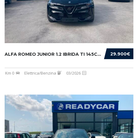
29.900€
ALFA ROMEO JUNIOR 1.2 IBRIDA TI 145CV EDCT6
Km 0
Elettrica/Benzina
03/2026