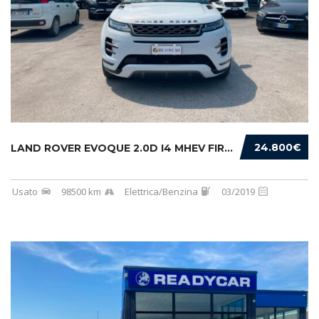
24.800€
LAND ROVER EVOQUE 2.0D I4 MHEV FIRST EDITION...
Usato
98500 km
Elettrica/Benzina
03/2019