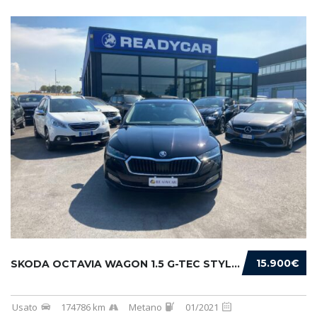
15.900€
SKODA OCTAVIA WAGON 1.5 G-TEC STYLE 130CV DS...
Usato
174786 km
Metano
01/2021