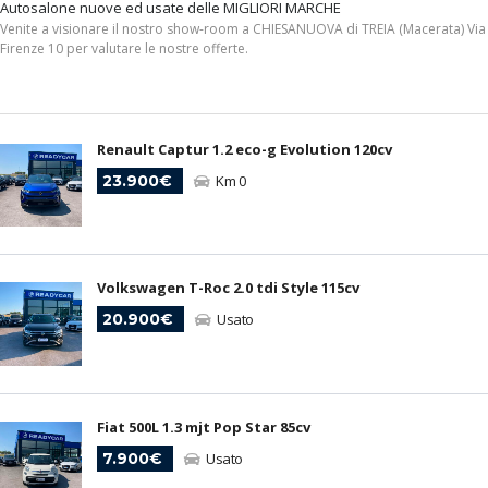
Autosalone nuove ed usate delle MIGLIORI MARCHE
Venite a visionare il nostro show-room a CHIESANUOVA di TREIA (Macerata) Via
Firenze 10 per valutare le nostre offerte.
Renault Captur 1.2 eco-g Evolution 120cv
23.900€
Km 0
Volkswagen T-Roc 2.0 tdi Style 115cv
20.900€
Usato
Fiat 500L 1.3 mjt Pop Star 85cv
7.900€
Usato