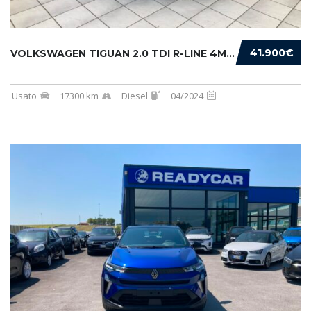
41.900€
VOLKSWAGEN TIGUAN 2.0 TDI R-LINE 4MOTION 193...
Usato
17300 km
Diesel
04/2024