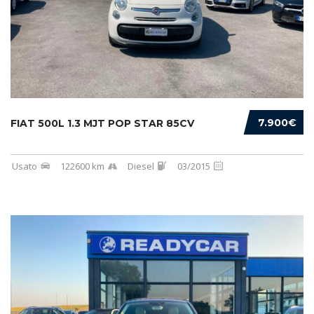
7.900€
FIAT 500L 1.3 MJT POP STAR 85CV
Usato
122600 km
Diesel
03/2015