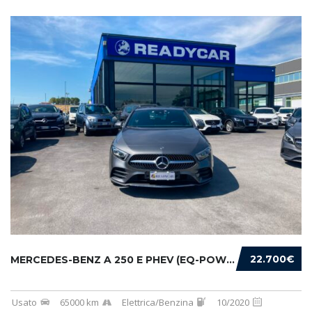
22.700€
MERCEDES-BENZ A 250 E PHEV (EQ-POWER) PREMIU...
Usato
65000 km
Elettrica/Benzina
10/2020