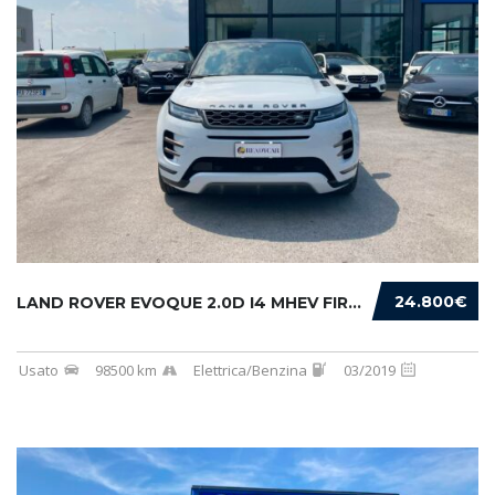
24.800€
LAND ROVER EVOQUE 2.0D I4 MHEV FIRST EDITION...
Usato
98500 km
Elettrica/Benzina
03/2019