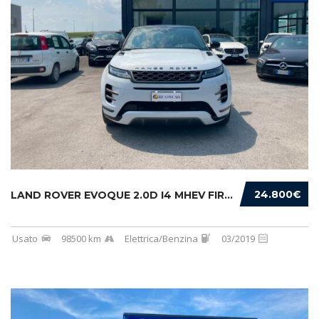
24.800€
LAND ROVER EVOQUE 2.0D I4 MHEV FIRST EDITION...
Usato
98500 km
Elettrica/Benzina
03/2019