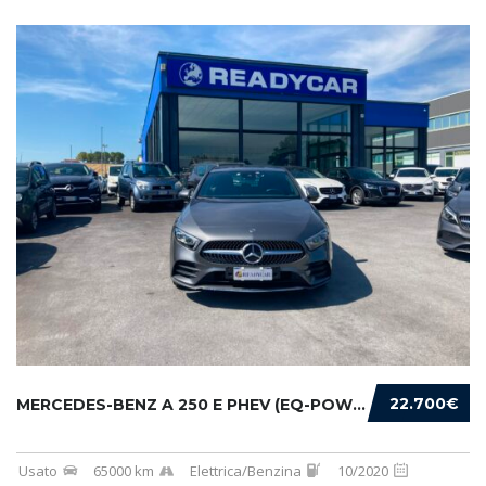
22.700€
MERCEDES-BENZ A 250 E PHEV (EQ-POWER) PREMIU...
Usato
65000 km
Elettrica/Benzina
10/2020