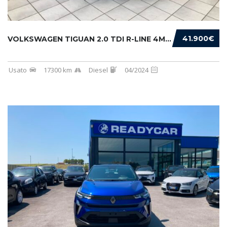
41.900€
VOLKSWAGEN TIGUAN 2.0 TDI R-LINE 4MOTION 193...
Usato
17300 km
Diesel
04/2024