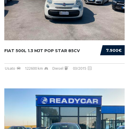
7.900€
FIAT 500L 1.3 MJT POP STAR 85CV
Usato
122600 km
Diesel
03/2015