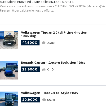
Autosalone nuove ed usate delle MIGLIORI MARCHE
Venite a visionare il nostro show-room a CHIESANUOVA di TREIA (Macerata) Via
Firenze 10 per valutare le nostre offerte.
Volkswagen Tiguan 2.0 tdi R-Line 4motion
193cv dsg
41.900€
Usato
Renault Captur 1.2 eco-g Evolution 120cv
23.900€
Km 0
Volkswagen T-Roc 2.0 tdi Style 115cv
20.900€
Usato