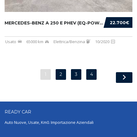
22.700€
MERCEDES-BENZ A 250 E PHEV (EQ-POWER) PREMIU...
Usato
65000 km
Elettrica/Benzina
10/2020
1
2
3
4
READY
CAR
Auto Nuove, Usate, Km0. Importazione Aziendali