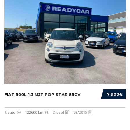
7.900€
FIAT 500L 1.3 MJT POP STAR 85CV
Usato
122600 km
Diesel
03/2015