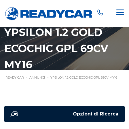
YPSILON 1.2 GOLD
ECOCHIC GPL 69CV
MY16
READY CAR
>
ANNUNCI
>
YPSILON 1.2 GOLD ECOCHIC GPL 69CV MY16
Opzioni di Ricerca