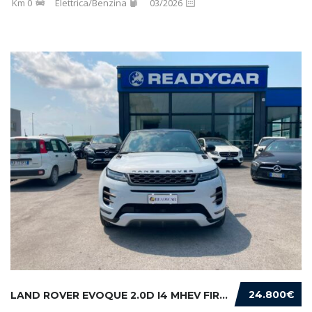
Km 0
Elettrica/Benzina
03/2026
24.800€
LAND ROVER EVOQUE 2.0D I4 MHEV FIRST EDITION...