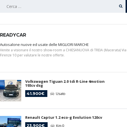
RICERCA
PER:
READYCAR
Autosalone nuove ed usate delle MIGLIORI MARCHE
Venite a visionare il nostro show-room a CHIESANUOVA di TREIA (Macerata) Via
Firenze 10 per valutare le nostre offerte.
Volkswagen Tiguan 2.0 tdi R-Line 4motion
193cv dsg
41.900€
Usato
Renault Captur 1.2 eco-g Evolution 120cv
23.900€
Km 0