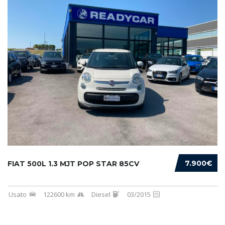
7.900€
FIAT 500L 1.3 MJT POP STAR 85CV
Usato
122600 km
Diesel
03/2015