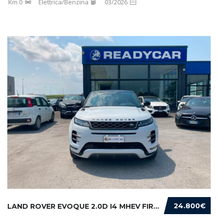
Km 0
Elettrica/Benzina
03/2026
24.800€
LAND ROVER EVOQUE 2.0D I4 MHEV FIRST EDITION...