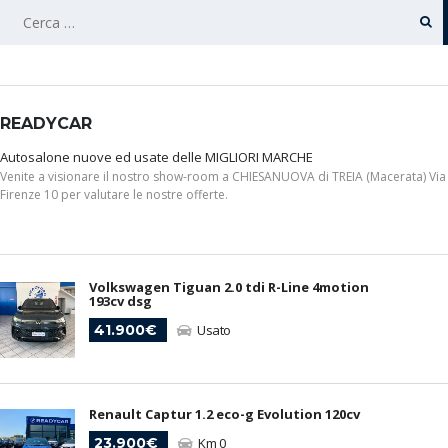
RICERCA
PER:
READYCAR
Autosalone nuove ed usate delle MIGLIORI MARCHE
Venite a visionare il nostro show-room a CHIESANUOVA di TREIA (Macerata) Via
Firenze 10 per valutare le nostre offerte.
Volkswagen Tiguan 2.0 tdi R-Line 4motion
193cv dsg
41.900€
Usato
Renault Captur 1.2 eco-g Evolution 120cv
23.900€
Km 0