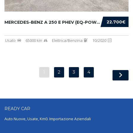
22.700€
MERCEDES-BENZ A 250 E PHEV (EQ-POWER) PREMIU...
Usato
65000 km
Elettrica/Benzina
10/2020
1
2
3
4
READY
CAR
Auto Nuove, Usate, Km0. Importazione Aziendali