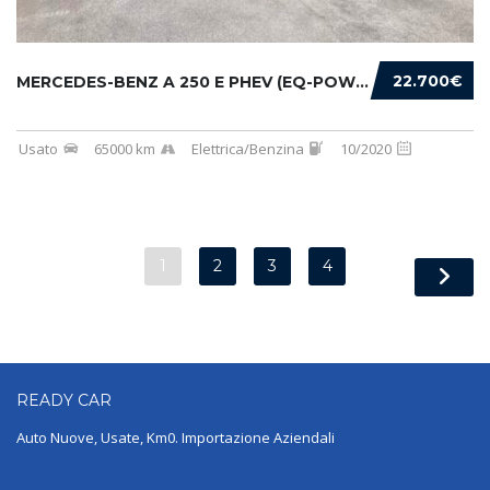
22.700€
MERCEDES-BENZ A 250 E PHEV (EQ-POWER) PREMIU...
Usato
65000 km
Elettrica/Benzina
10/2020
1
2
3
4
READY
CAR
Auto Nuove, Usate, Km0. Importazione Aziendali