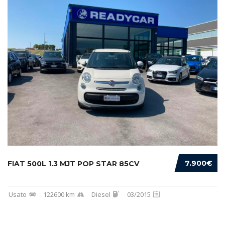
7.900€
FIAT 500L 1.3 MJT POP STAR 85CV
Usato
122600 km
Diesel
03/2015