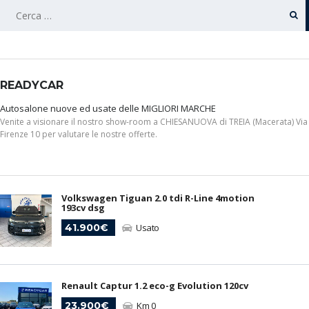
RICERCA
PER:
READYCAR
Autosalone nuove ed usate delle MIGLIORI MARCHE
Venite a visionare il nostro show-room a CHIESANUOVA di TREIA (Macerata) Via
Firenze 10 per valutare le nostre offerte.
Volkswagen Tiguan 2.0 tdi R-Line 4motion
193cv dsg
41.900€
Usato
Renault Captur 1.2 eco-g Evolution 120cv
23.900€
Km 0