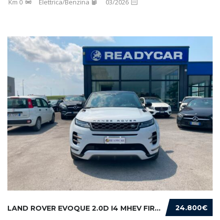
Km 0
Elettrica/Benzina
03/2026
24.800€
LAND ROVER EVOQUE 2.0D I4 MHEV FIRST EDITION...