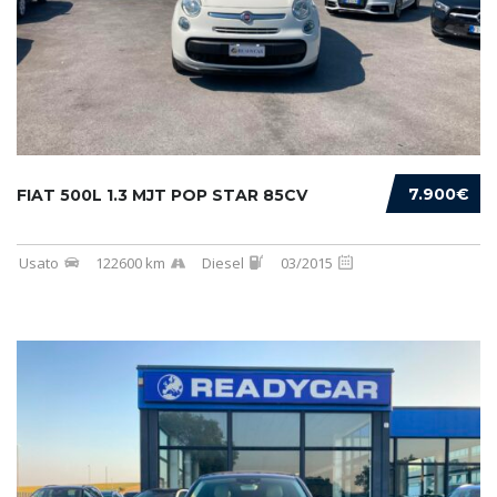
7.900€
FIAT 500L 1.3 MJT POP STAR 85CV
Usato
122600 km
Diesel
03/2015