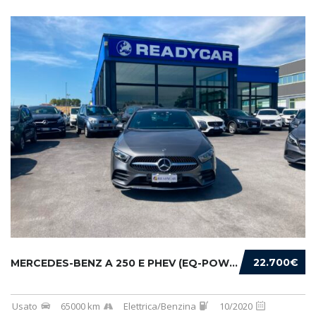
22.700€
MERCEDES-BENZ A 250 E PHEV (EQ-POWER) PREMIU...
Usato
65000 km
Elettrica/Benzina
10/2020