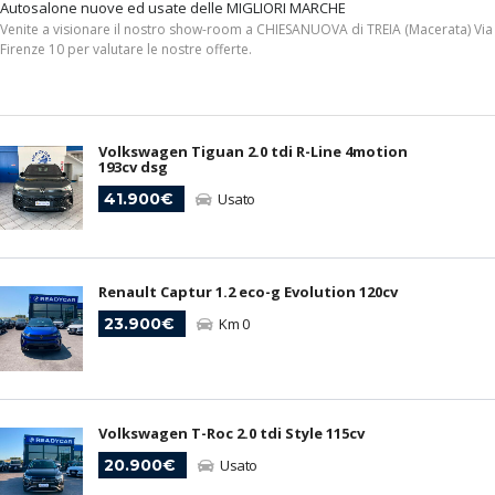
Autosalone nuove ed usate delle MIGLIORI MARCHE
Venite a visionare il nostro show-room a CHIESANUOVA di TREIA (Macerata) Via
Firenze 10 per valutare le nostre offerte.
Volkswagen Tiguan 2.0 tdi R-Line 4motion
193cv dsg
41.900€
Usato
Renault Captur 1.2 eco-g Evolution 120cv
23.900€
Km 0
Volkswagen T-Roc 2.0 tdi Style 115cv
20.900€
Usato