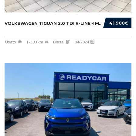
41.900€
VOLKSWAGEN TIGUAN 2.0 TDI R-LINE 4MOTION 193...
Usato
17300 km
Diesel
04/2024