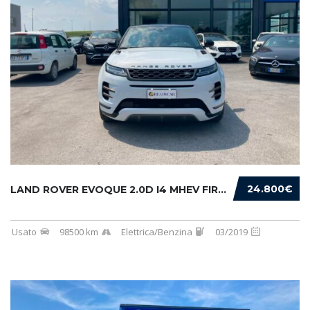
24.800€
LAND ROVER EVOQUE 2.0D I4 MHEV FIRST EDITION...
Usato
98500 km
Elettrica/Benzina
03/2019