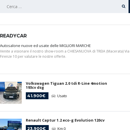
RICERCA
PER:
READYCAR
Autosalone nuove ed usate delle MIGLIORI MARCHE
Venite a visionare il nostro show-room a CHIESANUOVA di TREIA (Macerata) Via
Firenze 10 per valutare le nostre offerte.
Volkswagen Tiguan 2.0 tdi R-Line 4motion
193cv dsg
41.900€
Usato
Renault Captur 1.2 eco-g Evolution 120cv
23.900€
Km 0