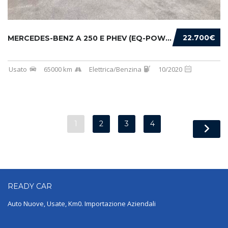
22.700€
MERCEDES-BENZ A 250 E PHEV (EQ-POWER) PREMIU...
Usato
65000 km
Elettrica/Benzina
10/2020
1
2
3
4
READY
CAR
Auto Nuove, Usate, Km0. Importazione Aziendali