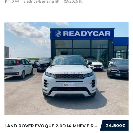
Km 0
Elettrica/Benzina
03/2026
24.800€
LAND ROVER EVOQUE 2.0D I4 MHEV FIRST EDITION...