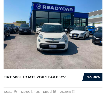
7.900€
FIAT 500L 1.3 MJT POP STAR 85CV
Usato
122600 km
Diesel
03/2015