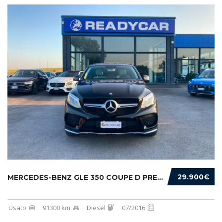
29.900€
MERCEDES-BENZ GLE 350 COUPE D PREMIUM 4MATIC...
Usato
91300 km
Diesel
07/2016