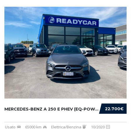
22.700€
MERCEDES-BENZ A 250 E PHEV (EQ-POWER) PREMIU...
Usato
65000 km
Elettrica/Benzina
10/2020