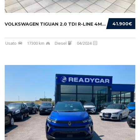
41.900€
VOLKSWAGEN TIGUAN 2.0 TDI R-LINE 4MOTION 193...
Usato
17300 km
Diesel
04/2024