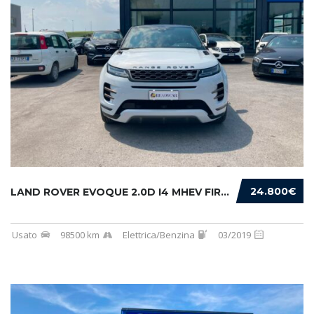
24.800€
LAND ROVER EVOQUE 2.0D I4 MHEV FIRST EDITION...
Usato
98500 km
Elettrica/Benzina
03/2019