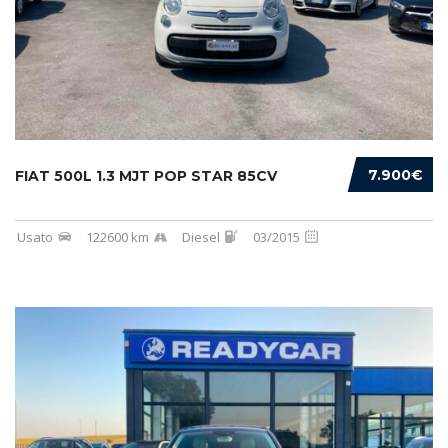
7.900€
FIAT 500L 1.3 MJT POP STAR 85CV
Usato
122600 km
Diesel
03/2015