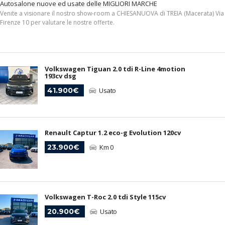
Autosalone nuove ed usate delle MIGLIORI MARCHE
Venite a visionare il nostro show-room a CHIESANUOVA di TREIA (Macerata) Via
Firenze 10 per valutare le nostre offerte.
Volkswagen Tiguan 2.0 tdi R-Line 4motion
193cv dsg
41.900€
Usato
Renault Captur 1.2 eco-g Evolution 120cv
23.900€
Km 0
Volkswagen T-Roc 2.0 tdi Style 115cv
20.900€
Usato