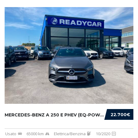
22.700€
MERCEDES-BENZ A 250 E PHEV (EQ-POWER) PREMIU...
Usato
65000 km
Elettrica/Benzina
10/2020