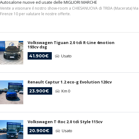
Autosalone nuove ed usate delle MIGLIORI MARCHE
Venite a visionare il nostro show-room a CHIESANUOVA di TREIA (Macerata) Via
Firenze 10 per valutare le nostre offerte.
Volkswagen Tiguan 2.0 tdi R-Line 4motion
193cv dsg
41.900€
Usato
Renault Captur 1.2 eco-g Evolution 120cv
23.900€
Km 0
Volkswagen T-Roc 2.0 tdi Style 115cv
20.900€
Usato