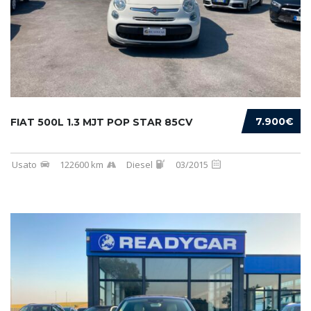
7.900€
FIAT 500L 1.3 MJT POP STAR 85CV
Usato
122600 km
Diesel
03/2015