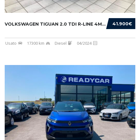
41.900€
VOLKSWAGEN TIGUAN 2.0 TDI R-LINE 4MOTION 193...
Usato
17300 km
Diesel
04/2024