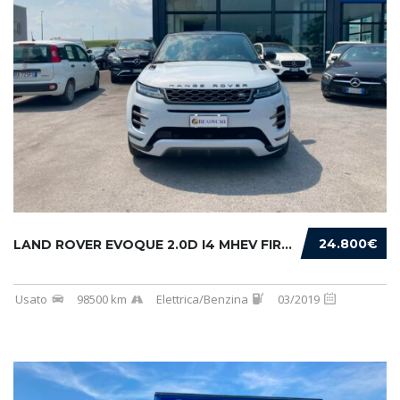
24.800€
LAND ROVER EVOQUE 2.0D I4 MHEV FIRST EDITION...
Usato
98500 km
Elettrica/Benzina
03/2019