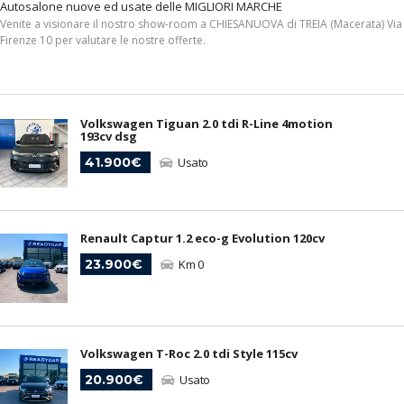
Autosalone nuove ed usate delle MIGLIORI MARCHE
Venite a visionare il nostro show-room a CHIESANUOVA di TREIA (Macerata) Via
Firenze 10 per valutare le nostre offerte.
Volkswagen Tiguan 2.0 tdi R-Line 4motion
193cv dsg
41.900€
Usato
Renault Captur 1.2 eco-g Evolution 120cv
23.900€
Km 0
Volkswagen T-Roc 2.0 tdi Style 115cv
20.900€
Usato