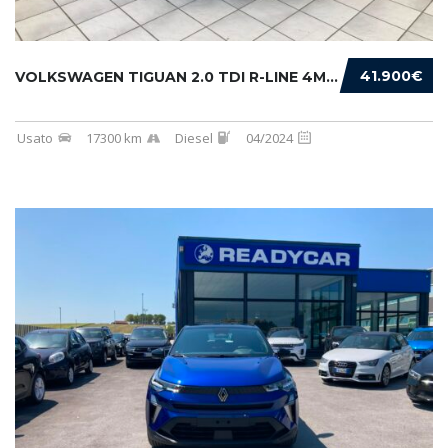
41.900€
VOLKSWAGEN TIGUAN 2.0 TDI R-LINE 4MOTION 193...
Usato
17300 km
Diesel
04/2024