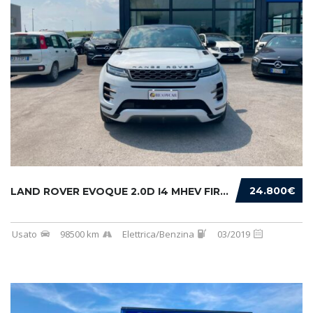
24.800€
LAND ROVER EVOQUE 2.0D I4 MHEV FIRST EDITION...
Usato
98500 km
Elettrica/Benzina
03/2019