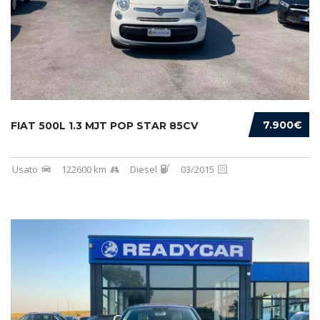
7.900€
FIAT 500L 1.3 MJT POP STAR 85CV
Usato
122600 km
Diesel
03/2015