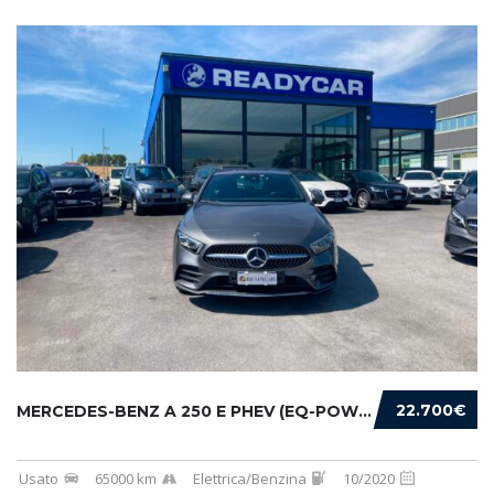
22.700€
MERCEDES-BENZ A 250 E PHEV (EQ-POWER) PREMIU...
Usato
65000 km
Elettrica/Benzina
10/2020