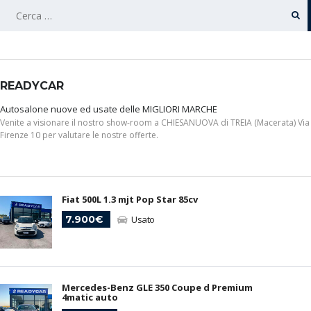
RICERCA
PER:
READYCAR
Autosalone nuove ed usate delle MIGLIORI MARCHE
Venite a visionare il nostro show-room a CHIESANUOVA di TREIA (Macerata) Via
Firenze 10 per valutare le nostre offerte.
Fiat 500L 1.3 mjt Pop Star 85cv
7.900€
Usato
Mercedes-Benz GLE 350 Coupe d Premium
4matic auto