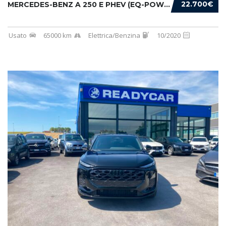
22.700€
MERCEDES-BENZ A 250 E PHEV (EQ-POWER) PREMIU...
Usato
65000 km
Elettrica/Benzina
10/2020