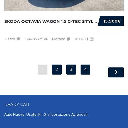
15.900€
SKODA OCTAVIA WAGON 1.5 G-TEC STYLE 130CV DS...
Usato
174786 km
Metano
01/2021
1
2
3
4
READY
CAR
Auto Nuove, Usate, Km0. Importazione Aziendali