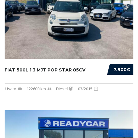
7.900€
FIAT 500L 1.3 MJT POP STAR 85CV
Usato
122600 km
Diesel
03/2015