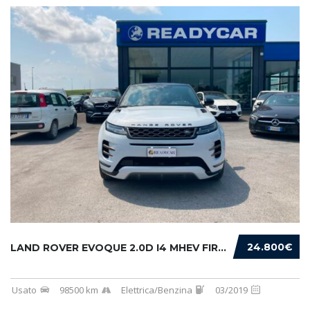
24.800€
LAND ROVER EVOQUE 2.0D I4 MHEV FIRST EDITION...
Usato
98500 km
Elettrica/Benzina
03/2019