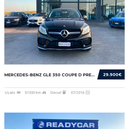
29.900€
MERCEDES-BENZ GLE 350 COUPE D PREMIUM 4MATIC...
Usato
91300 km
Diesel
07/2016