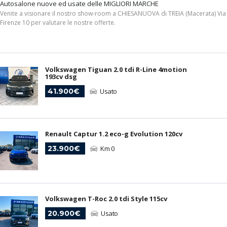
Autosalone nuove ed usate delle MIGLIORI MARCHE
Venite a visionare il nostro show-room a CHIESANUOVA di TREIA (Macerata) Via
Firenze 10 per valutare le nostre offerte.
Volkswagen Tiguan 2.0 tdi R-Line 4motion
193cv dsg
41.900€
Usato
Renault Captur 1.2 eco-g Evolution 120cv
23.900€
Km 0
Volkswagen T-Roc 2.0 tdi Style 115cv
20.900€
Usato