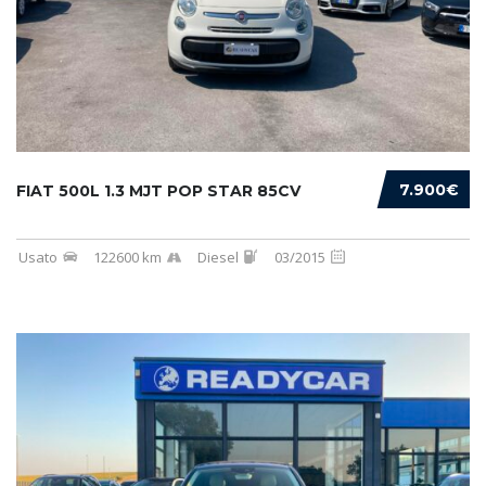
7.900€
FIAT 500L 1.3 MJT POP STAR 85CV
Usato
122600 km
Diesel
03/2015