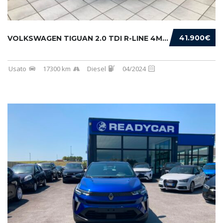
41.900€
VOLKSWAGEN TIGUAN 2.0 TDI R-LINE 4MOTION 193...
Usato
17300 km
Diesel
04/2024