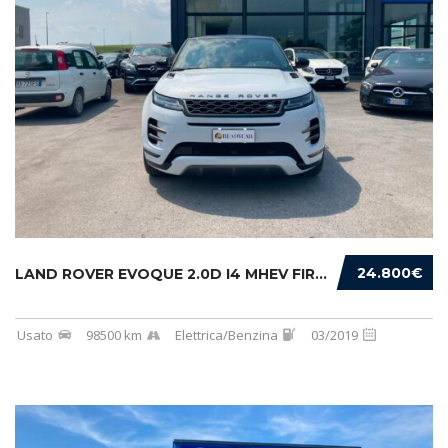
24.800€
LAND ROVER EVOQUE 2.0D I4 MHEV FIRST EDITION...
Usato
98500 km
Elettrica/Benzina
03/2019