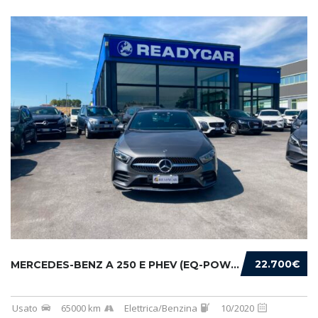
22.700€
MERCEDES-BENZ A 250 E PHEV (EQ-POWER) PREMIU...
Usato
65000 km
Elettrica/Benzina
10/2020