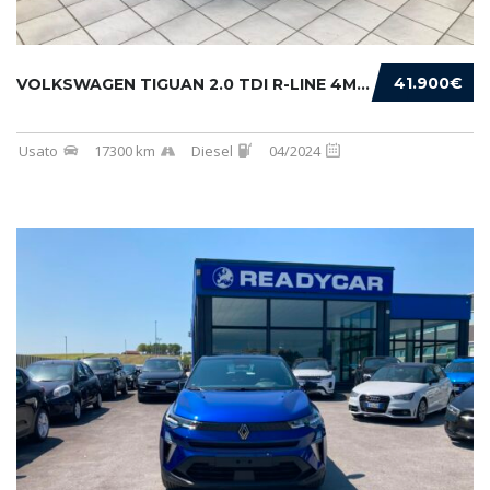
41.900€
VOLKSWAGEN TIGUAN 2.0 TDI R-LINE 4MOTION 193...
Usato
17300 km
Diesel
04/2024