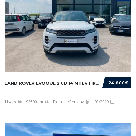
24.800€
LAND ROVER EVOQUE 2.0D I4 MHEV FIRST EDITION...
Usato
98500 km
Elettrica/Benzina
03/2019