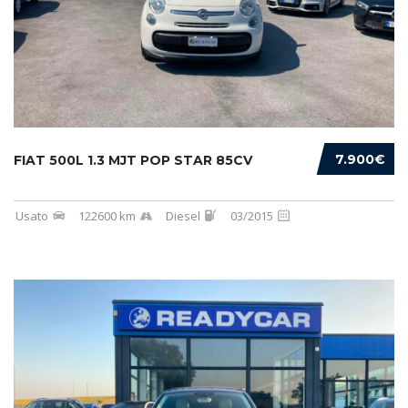
7.900€
FIAT 500L 1.3 MJT POP STAR 85CV
Usato
122600 km
Diesel
03/2015