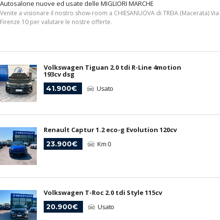
Autosalone nuove ed usate delle MIGLIORI MARCHE
Venite a visionare il nostro show-room a CHIESANUOVA di TREIA (Macerata) Via
Firenze 10 per valutare le nostre offerte.
Volkswagen Tiguan 2.0 tdi R-Line 4motion
193cv dsg
41.900€
Usato
Renault Captur 1.2 eco-g Evolution 120cv
23.900€
Km 0
Volkswagen T-Roc 2.0 tdi Style 115cv
20.900€
Usato