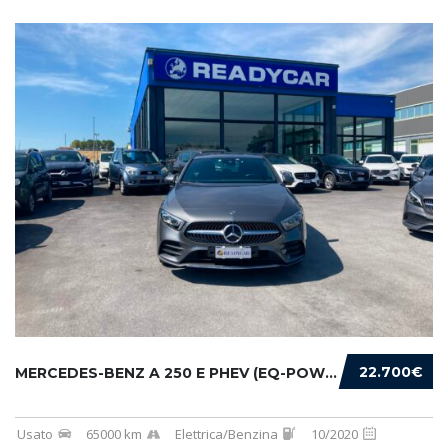
22.700€
MERCEDES-BENZ A 250 E PHEV (EQ-POWER) PREMIU...
Usato
65000 km
Elettrica/Benzina
10/2020