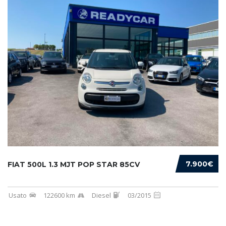
7.900€
FIAT 500L 1.3 MJT POP STAR 85CV
Usato
122600 km
Diesel
03/2015