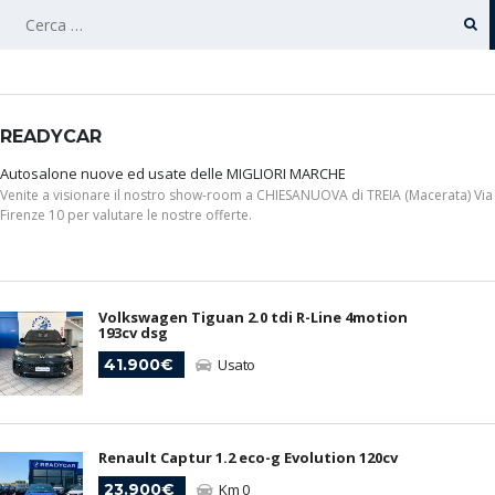
RICERCA
PER:
READYCAR
Autosalone nuove ed usate delle MIGLIORI MARCHE
Venite a visionare il nostro show-room a CHIESANUOVA di TREIA (Macerata) Via
Firenze 10 per valutare le nostre offerte.
Volkswagen Tiguan 2.0 tdi R-Line 4motion
193cv dsg
41.900€
Usato
Renault Captur 1.2 eco-g Evolution 120cv
23.900€
Km 0