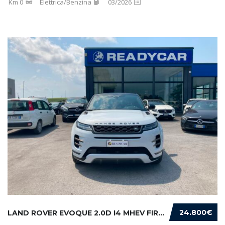
Km 0
Elettrica/Benzina
03/2026
24.800€
LAND ROVER EVOQUE 2.0D I4 MHEV FIRST EDITION...