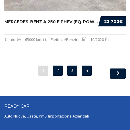
22.700€
MERCEDES-BENZ A 250 E PHEV (EQ-POWER) PREMIU...
Usato
65000 km
Elettrica/Benzina
10/2020
1
2
3
4
READY
CAR
Auto Nuove, Usate, Km0. Importazione Aziendali