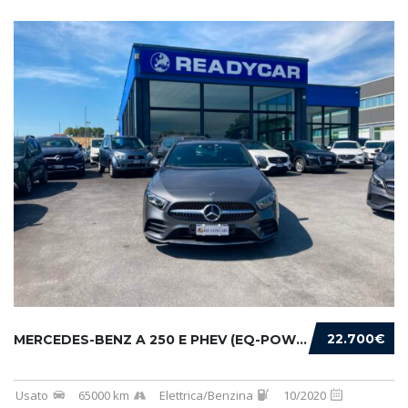
22.700€
MERCEDES-BENZ A 250 E PHEV (EQ-POWER) PREMIU...
Usato
65000 km
Elettrica/Benzina
10/2020