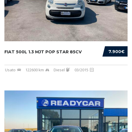
7.900€
FIAT 500L 1.3 MJT POP STAR 85CV
Usato
122600 km
Diesel
03/2015