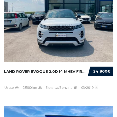
24.800€
LAND ROVER EVOQUE 2.0D I4 MHEV FIRST EDITION...
Usato
98500 km
Elettrica/Benzina
03/2019