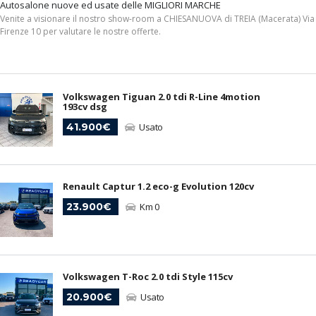
Autosalone nuove ed usate delle MIGLIORI MARCHE
Venite a visionare il nostro show-room a CHIESANUOVA di TREIA (Macerata) Via
Firenze 10 per valutare le nostre offerte.
Volkswagen Tiguan 2.0 tdi R-Line 4motion
193cv dsg
41.900€
Usato
Renault Captur 1.2 eco-g Evolution 120cv
23.900€
Km 0
Volkswagen T-Roc 2.0 tdi Style 115cv
20.900€
Usato