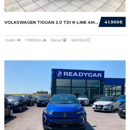
41.900€
VOLKSWAGEN TIGUAN 2.0 TDI R-LINE 4MOTION 193...
Usato
17300 km
Diesel
04/2024