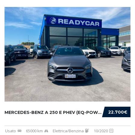
22.700€
MERCEDES-BENZ A 250 E PHEV (EQ-POWER) PREMIU...
Usato
65000 km
Elettrica/Benzina
10/2020