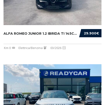
29.900€
ALFA ROMEO JUNIOR 1.2 IBRIDA TI 145CV EDCT6
Km 0
Elettrica/Benzina
03/2026