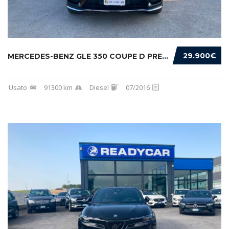
29.900€
MERCEDES-BENZ GLE 350 COUPE D PREMIUM 4MATIC...
Usato
91300 km
Diesel
07/2016