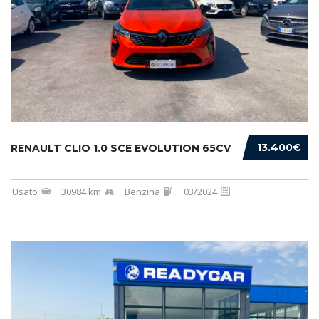
13.400€
RENAULT CLIO 1.0 SCE EVOLUTION 65CV
Usato
30984 km
Benzina
03/2024