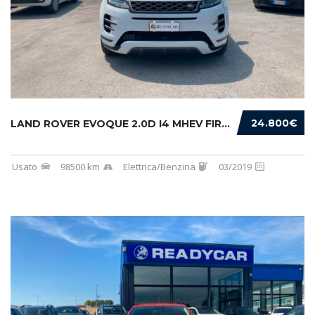
24.800€
LAND ROVER EVOQUE 2.0D I4 MHEV FIRST EDITION...
Usato
98500 km
Elettrica/Benzina
03/2019