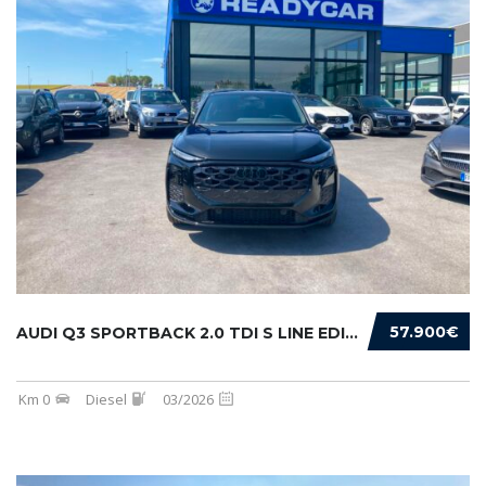
57.900€
AUDI Q3 SPORTBACK 2.0 TDI S LINE EDITION 150...
Km 0
Diesel
03/2026