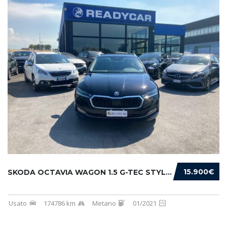
15.900€
SKODA OCTAVIA WAGON 1.5 G-TEC STYLE 130CV DS...
Usato
174786 km
Metano
01/2021