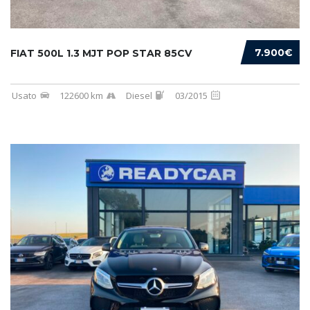
7.900€
FIAT 500L 1.3 MJT POP STAR 85CV
Usato
122600 km
Diesel
03/2015