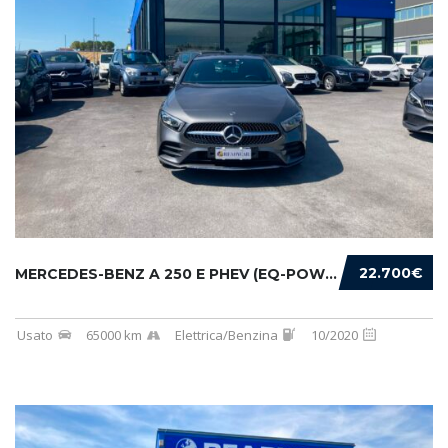
22.700€
MERCEDES-BENZ A 250 E PHEV (EQ-POWER) PREMIU...
Usato
65000 km
Elettrica/Benzina
10/2020