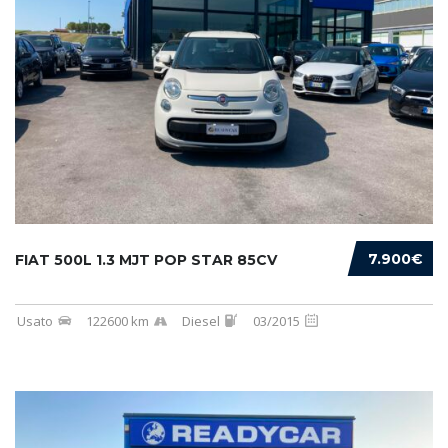
7.900€
FIAT 500L 1.3 MJT POP STAR 85CV
Usato
122600 km
Diesel
03/2015