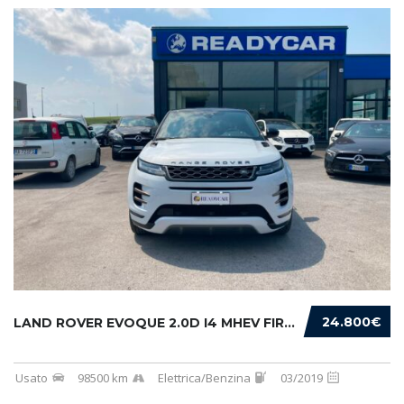
24.800€
LAND ROVER EVOQUE 2.0D I4 MHEV FIRST EDITION...
Usato
98500 km
Elettrica/Benzina
03/2019