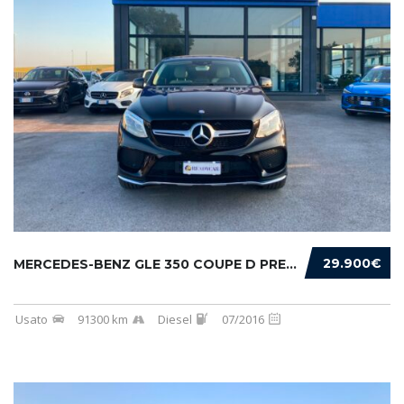
29.900€
MERCEDES-BENZ GLE 350 COUPE D PREMIUM 4MATIC...
Usato
91300 km
Diesel
07/2016