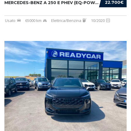
22.700€
MERCEDES-BENZ A 250 E PHEV (EQ-POWER) PREMIU...
Usato
65000 km
Elettrica/Benzina
10/2020