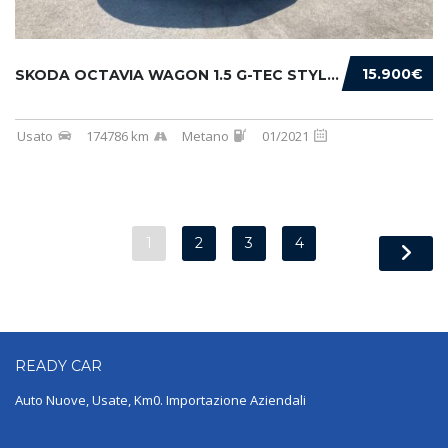
15.900€
SKODA OCTAVIA WAGON 1.5 G-TEC STYLE 130CV DS...
Usato
174786 km
Metano
01/2021
1
2
3
4
READY
CAR
Auto Nuove, Usate, Km0. Importazione Aziendali