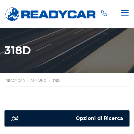
318D
READY CAR
>
ANNUNCI
>
318D
Opzioni di Ricerca