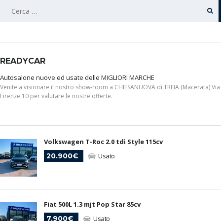
RICERCA
PER:
READYCAR
Autosalone nuove ed usate delle MIGLIORI MARCHE
Venite a visionare il nostro show-room a CHIESANUOVA di TREIA (Macerata) Via
Firenze 10 per valutare le nostre offerte.
Volkswagen T-Roc 2.0 tdi Style 115cv
20.900€
Usato
Fiat 500L 1.3 mjt Pop Star 85cv
7.900€
Usato