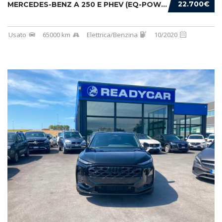
22.700€
MERCEDES-BENZ A 250 E PHEV (EQ-POWER) PREMIU...
Usato
65000 km
Elettrica/Benzina
10/2020