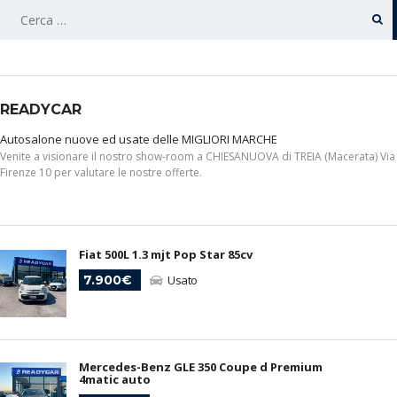
RICERCA
PER:
READYCAR
Autosalone nuove ed usate delle MIGLIORI MARCHE
Venite a visionare il nostro show-room a CHIESANUOVA di TREIA (Macerata) Via
Firenze 10 per valutare le nostre offerte.
Fiat 500L 1.3 mjt Pop Star 85cv
7.900€
Usato
Mercedes-Benz GLE 350 Coupe d Premium
4matic auto