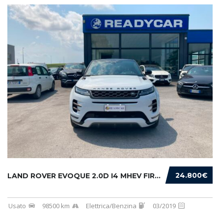
24.800€
LAND ROVER EVOQUE 2.0D I4 MHEV FIRST EDITION...
Usato
98500 km
Elettrica/Benzina
03/2019