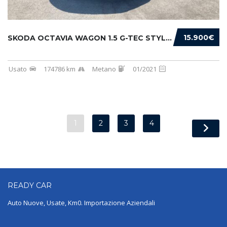
15.900€
SKODA OCTAVIA WAGON 1.5 G-TEC STYLE 130CV DS...
Usato
174786 km
Metano
01/2021
1
2
3
4
READY
CAR
Auto Nuove, Usate, Km0. Importazione Aziendali