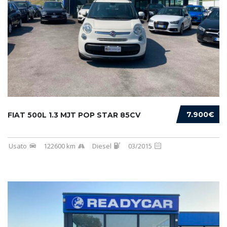
7.900€
FIAT 500L 1.3 MJT POP STAR 85CV
Usato
122600 km
Diesel
03/2015