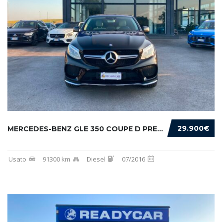
29.900€
MERCEDES-BENZ GLE 350 COUPE D PREMIUM 4MATIC...
Usato
91300 km
Diesel
07/2016