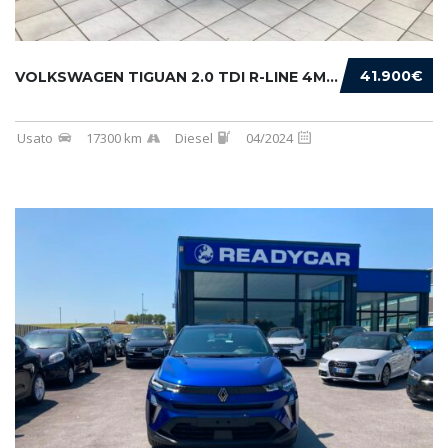
41.900€
VOLKSWAGEN TIGUAN 2.0 TDI R-LINE 4MOTION 193...
Usato
17300 km
Diesel
04/2024