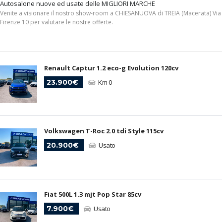
Autosalone nuove ed usate delle MIGLIORI MARCHE
Venite a visionare il nostro show-room a CHIESANUOVA di TREIA (Macerata) Via
Firenze 10 per valutare le nostre offerte.
Renault Captur 1.2 eco-g Evolution 120cv
23.900€
Km 0
Volkswagen T-Roc 2.0 tdi Style 115cv
20.900€
Usato
Fiat 500L 1.3 mjt Pop Star 85cv
7.900€
Usato