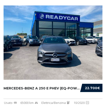
22.700€
MERCEDES-BENZ A 250 E PHEV (EQ-POWER) PREMIU...
Usato
65000 km
Elettrica/Benzina
10/2020