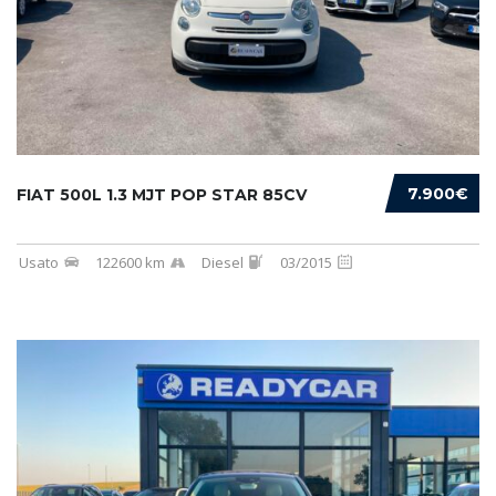
7.900€
FIAT 500L 1.3 MJT POP STAR 85CV
Usato
122600 km
Diesel
03/2015