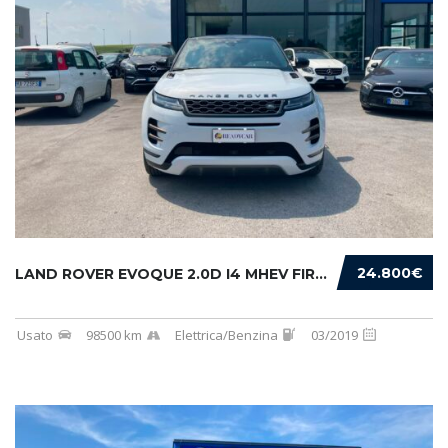
24.800€
LAND ROVER EVOQUE 2.0D I4 MHEV FIRST EDITION...
Usato
98500 km
Elettrica/Benzina
03/2019