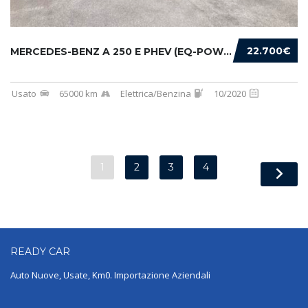
22.700€
MERCEDES-BENZ A 250 E PHEV (EQ-POWER) PREMIU...
Usato
65000 km
Elettrica/Benzina
10/2020
1
2
3
4
READY
CAR
Auto Nuove, Usate, Km0. Importazione Aziendali