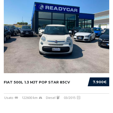
7.900€
FIAT 500L 1.3 MJT POP STAR 85CV
Usato
122600 km
Diesel
03/2015