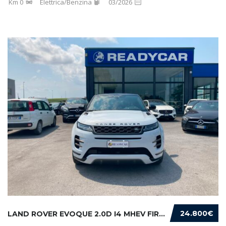
Km 0
Elettrica/Benzina
03/2026
24.800€
LAND ROVER EVOQUE 2.0D I4 MHEV FIRST EDITION...